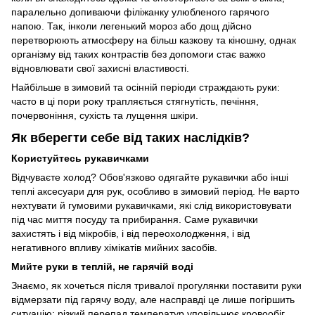
паралельно допиваючи філіжанку улюбленого гарячого
напою. Так, інколи легенький мороз або дощ дійсно
перетворюють атмосферу на більш казкову та кіношну, однак
організму від таких контрастів без допомоги стає важко
відновлювати свої захисні властивості.
Найбільше в зимовий та осінній періоди страждають руки:
часто в ці пори року трапляється стягнутість, печіння,
почервоніння, сухість та лущення шкіри.
Як вберегти себе від таких наслідків?
Користуйтесь рукавичками
Відчуваєте холод? Обов'язково одягайте рукавички або інші
теплі аксесуари для рук, особливо в зимовий період. Не варто
нехтувати й гумовими рукавичками, які слід використовувати
під час миття посуду та прибирання. Саме рукавички
захистять і від мікробів, і від переохолодження, і від
негативного впливу хімікатів мийних засобів.
Мийте руки в теплій, не гарячій воді
Знаємо, як хочеться після тривалої прогулянки поставити руки
відмерзати під гарячу воду, але насправді це лише погіршить
ситуацію: різкий перепад температур уповільнює кровообіг,