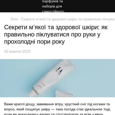
Блог
Секрети м'якої та здорової шкіри: як правильно піклув
Секрети м'якої та здорової шкіри: як
правильно піклуватися про руки у
прохолодні пори року
30 жовтня 2023
Важкі краплі дощу, завивання вітру, хрусткий сніг під ногами та
мороз, який пощипує шкіру — така погода стає ідеальною тоді,
коли ви знаходитесь вдома та спостерігаєте за всім з вікна,