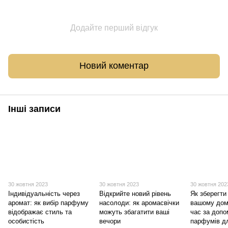
Додайте перший відгук
Новий коментар
Інші записи
30 жовтня 2023
30 жовтня 2023
30 жовтня 202
Індивідуальність через
Відкрийте новий рівень
Як зберегти
аромат: як вибір парфуму
насолоди: як аромасвічки
вашому дом
відображає стиль та
можуть збагатити ваші
час за доп
особистість
вечори
парфумів д