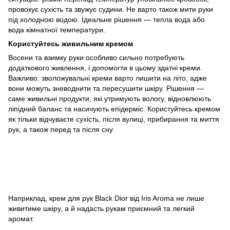
провокує сухість та звужує судини. Не варто також мити руки
під холодною водою. Ідеальне рішення — тепла вода або
вода кімнатної температури.
Користуйтесь живильним кремом
Восени та взимку руки особливо сильно потребують
додаткового живлення, і допомогти в цьому здатні
креми
.
Важливо: зволожувальні креми варто лишити на літо, адже
вони можуть зневоднити та пересушити шкіру. Рішення —
саме живильні продукти, які утримують вологу, відновлюють
ліпідний баланс та насичують епідерміс. Користуйтесь кремом
як тільки відчуваєте сухість, після вулиці, прибирання та миття
рук, а також перед та після сну.
Наприклад, крем для рук
Black Dior
від Iris Aroma не лише
живитиме шкіру, а й надасть рукам приємний та легкий
аромат.