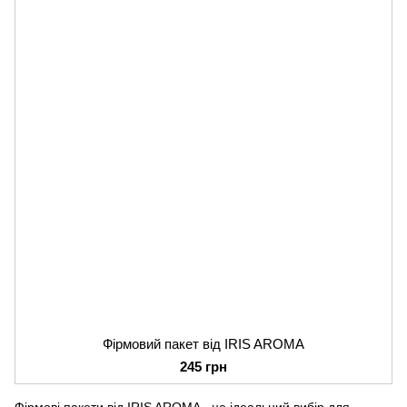
Фірмовий пакет від IRIS AROMA
245 грн
Фірмові пакети від IRIS AROMA - це ідеальний вибір для