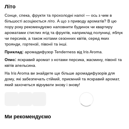
Літо
Сонце, спека, фрукти та прохолодні напої — ось з чим в
більшості асоціюється літо. А що з приводу ароматів? В цю
пору року рекомендуємо наповнити будинок чи квартиру
ароматами стиглих ягід та фруктів, наприклад полуниці, яблук
чи персиків, а також нотами сезонних квітів, серед яких
троянди, гортензії, півонії та інші.
Приклад:
аромадифузор
Tenderness
від Iris Aroma.
Опис:
яскравий аромат з нотами персика, жасмину, півонії та
квітів апельсина.
На
Iris Aroma
ви знайдете ще більше аромадифузорів для
дому, які забезпечать стійкий, приємний та яскравий аромат,
який захочеться відчувати знову і знову!
Ми рекомендуємо