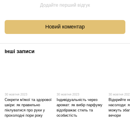
Додайте перший відгук
Новий коментар
Інші записи
30 жовтня 2023
30 жовтня 2023
30 жовтня 202
Секрети м'якої та здорової
Індивідуальність через
Відкрийте н
шкіри: як правильно
аромат: як вибір парфуму
насолоди: я
піклуватися про руки у
відображає стиль та
можуть збаг
прохолодні пори року
особистість
вечори