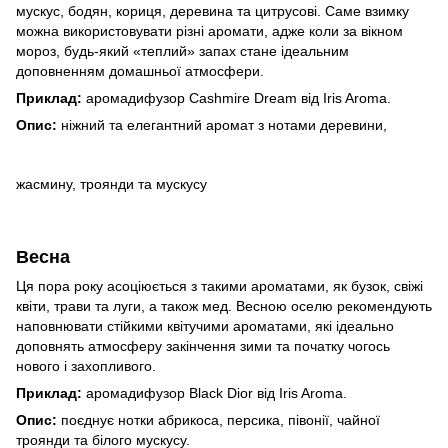
мускус, бодян, кориця, деревина та цитрусові. Саме взимку
можна використовувати різні аромати, адже коли за вікном
мороз, будь-який «теплий» запах стане ідеальним
доповненням домашньої атмосфери.
Приклад:
аромадифузор
Cashmire Dream
від Iris Aroma.
Опис:
ніжний та елегантний аромат з нотами деревини,
жасмину, троянди та мускусу
Весна
Ця пора року асоціюється з такими ароматами, як бузок, свіжі
квіти, трави та луги, а також мед. Весною оселю рекомендують
наповнювати стійкими квітучими ароматами, які ідеально
доповнять атмосферу закінчення зими та початку чогось
нового і захопливого.
Приклад:
аромадифузор
Black Dior
від Iris Aroma.
Опис:
поєднує нотки абрикоса, персика, півонії, чайної
троянди та білого мускусу.