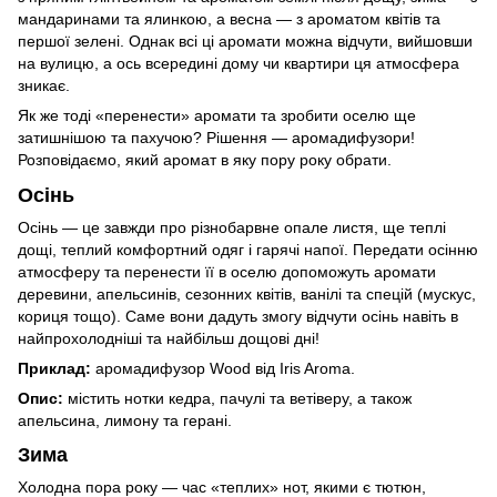
мандаринами та ялинкою, а весна — з ароматом квітів та
першої зелені. Однак всі ці аромати можна відчути, вийшовши
на вулицю, а ось всередині дому чи квартири ця атмосфера
зникає.
Як же тоді «перенести» аромати та зробити оселю ще
затишнішою та пахучою? Рішення — аромадифузори!
Розповідаємо, який аромат в яку пору року обрати.
Осінь
Осінь — це завжди про різнобарвне опале листя, ще теплі
дощі, теплий комфортний одяг і гарячі напої. Передати осінню
атмосферу та перенести її в оселю допоможуть аромати
деревини, апельсинів, сезонних квітів, ванілі та спецій (мускус,
кориця тощо). Саме вони дадуть змогу відчути осінь навіть в
найпрохолодніші та найбільш дощові дні!
Приклад:
аромадифузор
Wood
від Iris Aroma.
Опис:
містить нотки кедра, пачулі та ветіверу, а також
апельсина, лимону та герані.
Зима
Холодна пора року — час «теплих» нот, якими є тютюн,