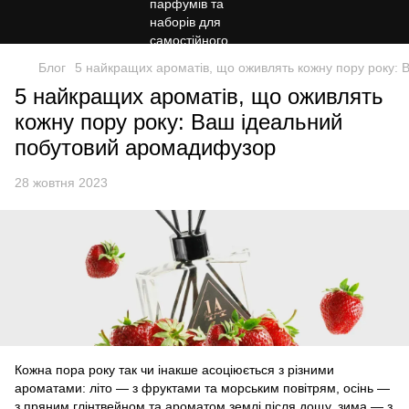
Блог
5 найкращих ароматів, що оживлять кожну пору року:
5 найкращих ароматів, що оживлять
кожну пору року: Ваш ідеальний
побутовий аромадифузор
28 жовтня 2023
Кожна пора року так чи інакше асоціюється з різними
ароматами: літо — з фруктами та морським повітрям, осінь —
з пряним глінтвейном та ароматом землі після дощу, зима — з