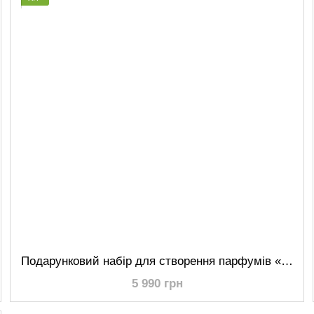
Подарунковий набір для створення парфумів «Сам собі парфумер» Middle – жіночий + унісекс
5 990 грн