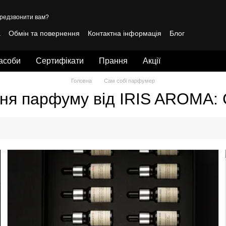
редзвонити вам?
а
Обмін та повернення
Контактна інформація
Блог
лічна оферта
засоби
Сертифікати
Прання
Акції
Головна
Сам собі парфумер
ня парфуму від IRIS AROMA: С