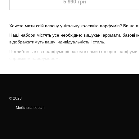
5 990 грн
Хочете мати свій власну унікальну колекцію парфумів? Ви на п
Наші набори містять усе необхідне: вишукані аромати, базові 
відображатимуть вашу індивідуальність і стиль.
Поглибтесь в світ парфумерії разом з нами і створіть парфум
справжнім парфумером.
© 2023
Мобільна версія