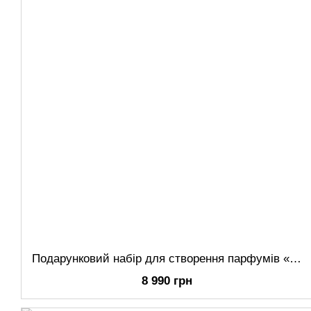
Подарунковий набір для створення парфумів «Сам собі парфумер» LOVE IS… – чоловічий + жіночий
8 990 грн