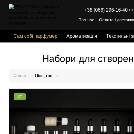
Перейти до основного контенту
+38 (066) 296-16-40
Пе
Про нас
Оплата і доставк
Відгуки про магазин
Пуб
Сам собі парфумер
Ароматизація
Текстильні 
Набори для створен
Фільтр
Ціна, грн
ХІТ