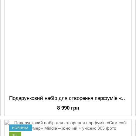
Подарунковий набір для створення парфумів «Сам собі парфумер» LOVE IS… Limited – жіночий + унісекс
8 990 грн
НОВИНКА
ХІТ