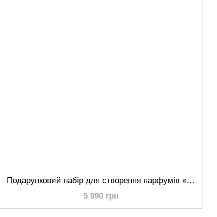
Подарунковий набір для створення парфумів «Сам собі парфумер» Middle – чоловічий + унісекс
5 990 грн