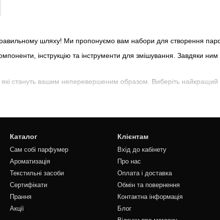
равильному шляху! Ми пропонуємо вам набори для створення парфумі
компоненти, інструкцію та інструменти для змішування. Завдяки ним
и, які стануть вашим неперевершеним образом. Виберіть найкращий 
Каталог
Клієнтам
Сам собі парфумер
Вхід до кабінету
Ароматизація
Про нас
Текстильні засоби
Оплата і доставка
Сертифікати
Обмін та повернення
Прання
Контактна інформація
Акції
Блог