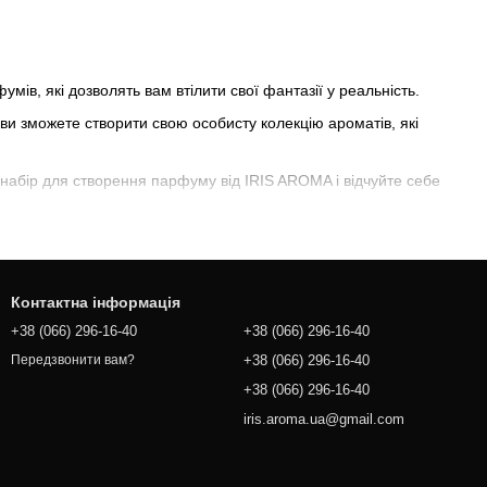
в, які дозволять вам втілити свої фантазії у реальність.
 ви зможете створити свою особисту колекцію ароматів, які
набір для створення парфуму від IRIS AROMA і відчуйте себе
Контактна інформація
+38 (066) 296-16-40
+38 (066) 296-16-40
+38 (066) 296-16-40
Передзвонити вам?
+38 (066) 296-16-40
iris.aroma.ua@gmail.com