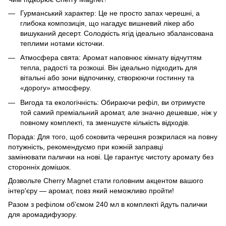
Гурманський характер: Це не просто запах черешні, а
глибока композиція, що нагадує вишневий лікер або
вишуканий десерт. Солодкість ягід ідеально збалансована
теплими нотами кісточки.
Атмосфера свята: Аромат наповнює кімнату відчуттям
тепла, радості та розкоші. Він ідеально підходить для
вітальні або зони відпочинку, створюючи гостинну та
«дорогу» атмосферу.
Вигода та екологічність: Обираючи рефіл, ви отримуєте
той самий преміальний аромат, але значно дешевше, ніж у
повному комплекті, та зменшуєте кількість відходів.
Порада: Для того, щоб соковита черешня розкрилася на повну
потужність, рекомендуємо при кожній заправці
замінювати палички на нові. Це гарантує чистоту аромату без
сторонніх домішок.
Дозвольте Cherry Magnet стати головним акцентом вашого
інтер'єру — аромат, повз який неможливо пройти!
Разом з рефілом об'ємом 240 мл в комплекті йдуть палички
для аромадифузору.