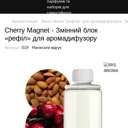
Ароматизація
Змінні блоки "рефіли" для аромадифузорів
З
Cherry Magnet - Змінний блок
«рефіл» для аромадифузору
Артикул:
019
Написати відгук