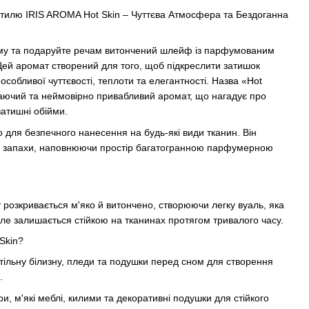
тилю IRIS AROMA Hot Skin – Чуттєва Атмосфера та Бездоганна
му та подаруйте речам витончений шлейф із парфумованим
Цей аромат створений для того, щоб підкреслити затишок
собливої чуттєвості, теплоти та елегантності. Назва «Hot
каючий та неймовірно привабливий аромат, що нагадує про
затишні обійми.
для безпечного нанесення на будь-які види тканин. Він
ні запахи, наповнюючи простір багатогранною парфумерною
розкривається м'яко й витончено, створюючи легку вуаль, яка
але залишається стійкою на тканинах протягом тривалого часу.
Skin?
тільну білизну, пледи та подушки перед сном для створення
.
и, м'які меблі, килими та декоративні подушки для стійкого