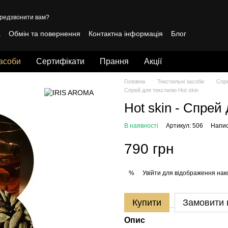
редзвонити вам?
а
Обмін та повернення
Контактна інформація
Блог
лічна оферта
засоби
Сертифікати
Прання
Акції
Головна
Текстильні засоби
Спре
Спрей для текстилю Hot skin
Hot skin - Спре
В наявності
Артикул: 506
Напис
790 грн
Увійти
для відображення нак
%
Купити
Замовити
Опис