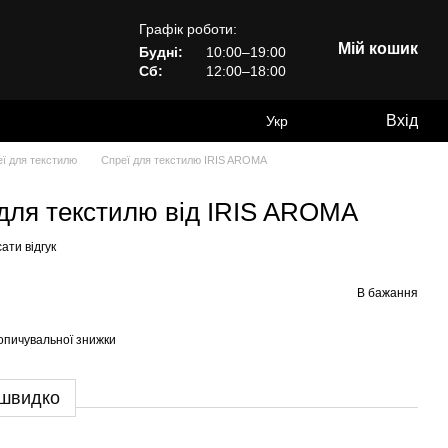
Графік роботи:
Мій кошик
Будні:
10:00–19:00
Сб:
12:00–18:00
Вхід
Укр
ї для текстилю
Спреї для текстилю IRIS AROMA
й для текстилю від IRIS AROMA
ати відгук
В бажання
опичувальної знижки
 швидко