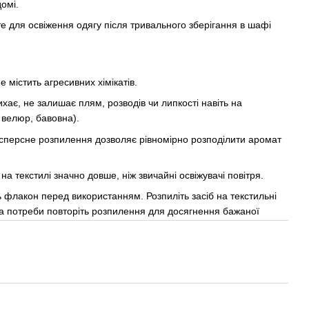
домі.
 для освіження одягу після тривального зберігання в шафі
е містить агресивних хімікатів.
ає, не залишає плям, розводів чи липкості навіть на
 велюр, бавовна).
персне розпилення дозволяє рівномірно розподілити аромат
а текстилі значно довше, ніж звичайні освіжувачі повітря.
 флакон перед використанням. Розпиліть засіб на текстильні
 За потреби повторіть розпилення для досягнення бажаної