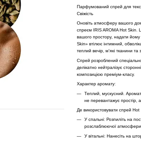
Парфумований спрей для текс
Свіжість
Оновіть атмосферу вашого до
спреєм IRIS AROMA Hot Skin
. 
вашого простору, надати йому о
Skin» втілює інтимний, обволі
теплий вечір, м'які тканини та 
Спрей розроблений спеціально 
делікатно нейтралізує сторон
композицією преміум-класу.
Характер аромату:
Теплий, мускусний.
Аромат 
не перевантажує простір, 
Де використовувати спрей Hot 
У спальні:
Розпиліть на пос
розслаблюючої атмосфери
У вітальні:
Нанесіть на штор