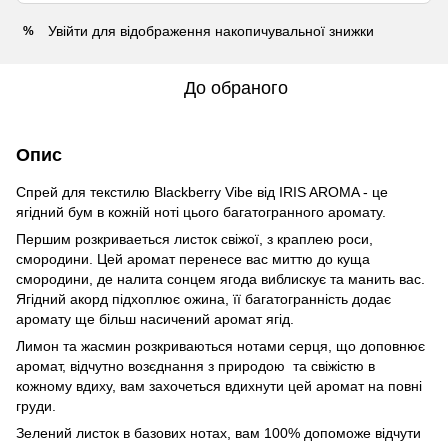
Увійти
для відображення накопичувальної знижки
%
До обраного
Опис
Спрей для текстилю Blackberry Vibe від IRIS AROMA - це
ягідний бум в кожній ноті цього багатогранного аромату.
Першим розкриваеться листок свіжої, з краплею роси,
смородини. Цей аромат перенесе вас миттю до куща
смородини, де налита сонцем ягода виблискує та манить вас.
Ягідний акорд підхоплює ожина, її багатогранність додає
аромату ще більш насичений аромат ягід.
Лимон та жасмин розкриваються нотами серця, що доповнює
аромат, відчутно возєднання з природою та свіжістю в
кожному вдиху, вам захочеться вдихнути цей аромат на повні
груди.
Зелений листок в базових нотах, вам 100% допоможе відчути