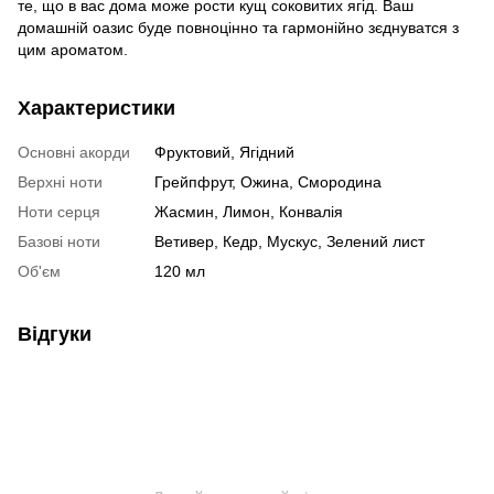
те, що в вас дома може рости кущ соковитих ягід. Ваш
домашній оазис буде повноцінно та гармонійно зєднуватся з
цим ароматом.
Характеристики
Основні акорди
Фруктовий, Ягідний
Верхні ноти
Грейпфрут, Ожина, Смородина
Ноти серця
Жасмин, Лимон, Конвалія
Базові ноти
Ветивер, Кедр, Мускус, Зелений лист
Об'єм
120 мл
Відгуки