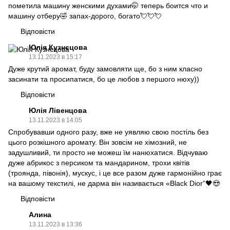
пометила машину женскими духами🤭 теперь боится что и
машину отберу🤣 запах-дорого, богато💘💘💘
Відповісти
Юлія Кузнєцова
13.11.2023 в 15:17
Дуже крутий аромат, буду замовляти ще, бо з ним класно
засинати та просипатися, бо це любов з першого нюху))
Відповісти
Юлія Лівенцова
13.11.2023 в 14:05
Спробувавши одного разу, вже не уявляю свою постіль без
цього розкішного аромату. Він зовсім не хімозний, не
задушливий, ти просто не можеш їм нанюхатися. Відчуваю
дуже абрикос з персиком та мандарином, трохи квітів
(троянда, півонія), мускус, і це все разом дуже гармонійно грає
на вашому текстилі, не дарма він називається «Black Dior”🖤😍
Відповісти
Алина
13.11.2023 в 13:36