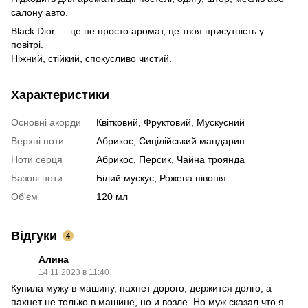
салону авто.
Black Dior — це не просто аромат, це твоя присутність у
повітрі.
Ніжний, стійкий, спокусливо чистий.
Характеристики
Основні акорди
Квітковий, Фруктовий, Мускусний
Верхні ноти
Абрикос, Сицілійський мандарин
Ноти серця
Абрикос, Персик, Чайна троянда
Базові ноти
Білий мускус, Рожева півонія
Об'єм
120 мл
Відгуки
4
Алина
14.11.2023 в 11:40
Купила мужу в машину, пахнет дорого, держится долго, а
пахнет не только в машине, но и возле. Но муж сказал что я