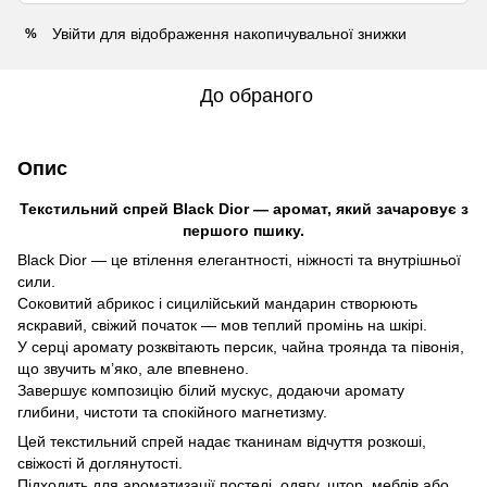
Увійти
для відображення накопичувальної знижки
%
До обраного
Опис
Текстильний спрей Black Dior — аромат, який зачаровує з
першого пшику.
Black Dior — це втілення елегантності, ніжності та внутрішньої
сили.
Соковитий абрикос і сицилійський мандарин створюють
яскравий, свіжий початок — мов теплий промінь на шкірі.
У серці аромату розквітають персик, чайна троянда та півонія,
що звучить м’яко, але впевнено.
Завершує композицію білий мускус, додаючи аромату
глибини, чистоти та спокійного магнетизму.
Цей текстильний спрей надає тканинам відчуття розкоші,
свіжості й доглянутості.
Підходить для ароматизації постелі, одягу, штор, меблів або