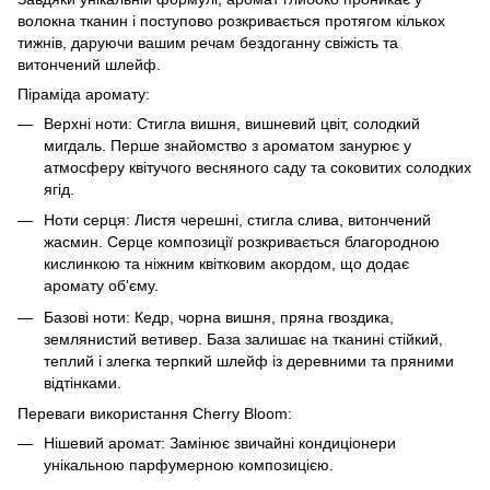
волокна тканин і поступово розкривається протягом кількох
тижнів, даруючи вашим речам бездоганну свіжість та
витончений шлейф.
Піраміда аромату:
Верхні ноти:
Стигла вишня, вишневий цвіт, солодкий
мигдаль. Перше знайомство з ароматом занурює у
атмосферу квітучого весняного саду та соковитих солодких
ягід.
Ноти серця:
Листя черешні, стигла слива, витончений
жасмин. Серце композиції розкривається благородною
кислинкою та ніжним квітковим акордом, що додає
аромату об'єму.
Базові ноти:
Кедр, чорна вишня, пряна гвоздика,
землянистий ветивер. База залишає на тканині стійкий,
теплий і злегка терпкий шлейф із деревними та пряними
відтінками.
Переваги використання Cherry Bloom:
Нішевий аромат:
Замінює звичайні кондиціонери
унікальною парфумерною композицією.