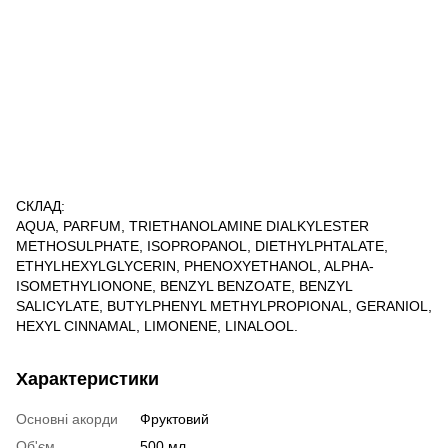
СКЛАД:
AQUA, PARFUM, TRIETHANOLAMINE DIALKYLESTER
METHOSULPHATE, ISOPROPANOL, DIETHYLPHTALATE,
ETHYLHEXYLGLYCERIN, PHENOXYETHANOL, ALPHA-
ISOMETHYLIONONE, BENZYL BENZOATE, BENZYL
SALICYLATE, BUTYLPHENYL METHYLPROPIONAL, GERANIOL,
HEXYL CINNAMAL, LIMONENE, LINALOOL.
Характеристики
Основні акорди
Фруктовий
Об'єм
500 мл