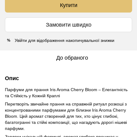
Купити
Замовити швидко
Увійти
для відображення накопичувальної знижки
%
До обраного
Опис
Парфуми для прання Iris Aroma Cherry Bloom – Елегантність
та Стійкість у Кожній Краплі
Перетворіть звичайне прання на справжній ритуал розкоші з
концентрованими парфумами для білизни Iris Aroma Cherry
Bloom
. Цей аромат створений для тих, хто цінує глибокі,
багатогранні та стійкі композиції, що нагадують дорогі нішеві
парфуми.
Завдяки унікальній формулі, аромат глибоко проникає у