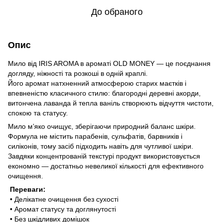
До обраного
Опис
Мило від IRIS AROMA в ароматі OLD MONEY — це поєднання
догляду, ніжності та розкоші в одній краплі.
Його аромат натхненний атмосферою старих маєтків і
впевненістю класичного стилю: благородні деревні акорди,
витончена лаванда й тепла ваніль створюють відчуття чистоти,
спокою та статусу.
Мило м’яко очищує, зберігаючи природний баланс шкіри.
Формула не містить парабенів, сульфатів, барвників і
силіконів, тому засіб підходить навіть для чутливої шкіри.
Завдяки концентрованій текстурі продукт використовується
економно — достатньо невеликої кількості для ефективного
очищення.
Переваги:
• Делікатне очищення без сухості
• Аромат статусу та доглянутості
• Без шкідливих домішок