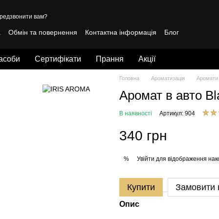
редзвонити вам?
а
Обмін та повернення
Контактна інформація
Блог
лічна оферта
засоби
Сертифікати
Прання
Акції
Головна
Ароматизація
Аромати 
Аромат в авто Bla
В наявності
Артикул: 904
340 грн
Увійти
для відображення нак
%
Купити
Замовити
Опис