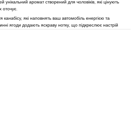
цей унікальний аромат створений для чоловіків, які цінують
х оточує.
стя канабісу, які наповнять ваш автомобіль енергією та
ні ягоди додають яскраву нотку, що підкреслює настрій