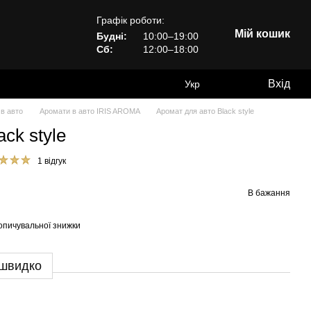
Графік роботи:
Мій кошик
Будні:
10:00–19:00
Сб:
12:00–18:00
Вхід
Укр
в авто
Аромати в авто IRIS AROMA
Аромат для авто Black style
ck style
1 відгук
В бажання
опичувальної знижки
 швидко