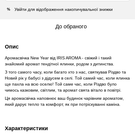
Увійти
для відображення накопичувальної знижки
%
До обраного
Опис
Aромасвічка New Year від IRIS AROMA - свіжий і такий
знайомий аромат тендітної ялинки, родом з дитинства.
З того самого часу, коли багато хто з нас, святкував Різдво та
Новий рік у бабусі з дідусем в селі. Той самий час, коли ялинка
ще пахла на всю оселю! Той саме час, коли Різдво було
чимось казковим, світлим, та аромат свята вітало в повітрі.
Ця аромасвічка наповнює ваш будинок чарівним ароматом,
який дарує тепло та комфорт, як при потріскуванні каміна.
Характеристики