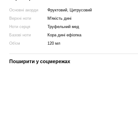
Основні акорди
Фруктовий, Цитрусовий
Верхні ноти
М'якість дині
Ноти серця
Труфельний мед
Базові ноти
Кора дині ефіопка
Об'єм
120 мл
Поширити у соцмережах