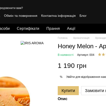
редзвонити вам?
а
Обмін та повернення
Контактна інформація
Блог
лічна оферта
засоби
Сертифікати
Прання
Акції
Головна
Ароматизація
Аромади
Honey Melon - А
В наявності
Артикул: 004
1 190 грн
Увійти
для відображення нак
%
Купити
Замовити
Опис