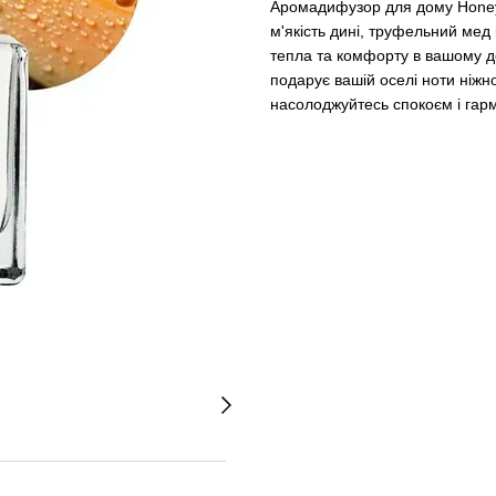
Aромадифузор для дому Honey 
м'якість дині, труфельний мед
тепла та комфорту в вашому до
подарує вашій оселі ноти ніжно
насолоджуйтесь спокоєм і гар