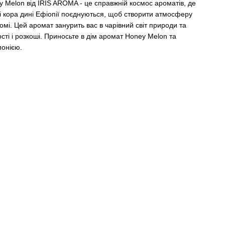
Melon від IRIS AROMA - це справжній космос ароматів, де
 і кора дині Ефіопії поєднуються, щоб створити атмосферу
мі. Цей аромат занурить вас в чарівний світ природи та
сті і розкоші. Приносьте в дім аромат Honey Melon та
монією.