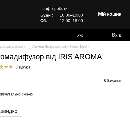
Графік роботи:
Мій кошик
Будні:
10:00–19:00
Сб:
12:00–18:00
Вхід
Укр
фузори для дому
Аромадифузор для дому Honey Melon
ромадифузор від IRIS AROMA
8 відгуків
В бажання
опичувальної знижки
 швидко