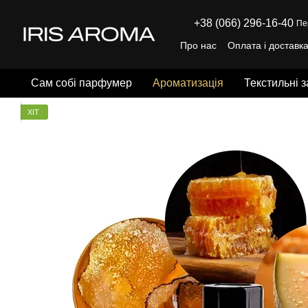
Перейти до основного контенту
+38 (066) 296-16-40
Пе
Про нас
Оплата і доставк
Відгуки про магазин
Пуб
Сам собі парфумер
Ароматизація
Текстильні 
ХІТ