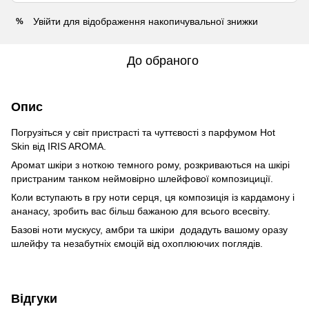
Увійти
для відображення накопичувальної знижки
%
До обраного
Опис
Погрузіться у світ пристрасті та чуттєвості з парфумом Hot
Skin від IRIS AROMA.
Аромат шкіри з ноткою темного рому, розкриваються на шкірі
пристраним танком неймовірно шлейфової композициції.
Коли вступають в гру ноти серця, ця композиція із кардамону і
ананасу, зробить вас більш бажаною для всього всесвіту.
Базові ноти мускусу, амбри та шкіри додадуть вашому оразу
шлейфу та незабутніх ємоцій від охоплюючих поглядів.
Відгуки