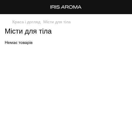
Краса і догляд
Місти для тіла
Місти для тіла
Немає товарів