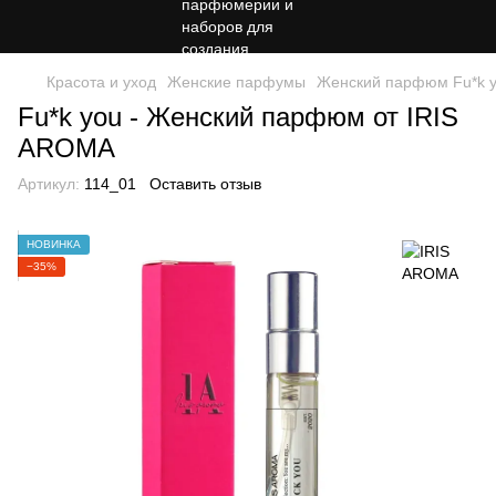
Красота и уход
Женские парфумы
Женский парфюм Fu*k y
Fu*k you - Женский парфюм от IRIS
AROMA
Артикул:
114_01
Оставить отзыв
НОВИНКА
−35%