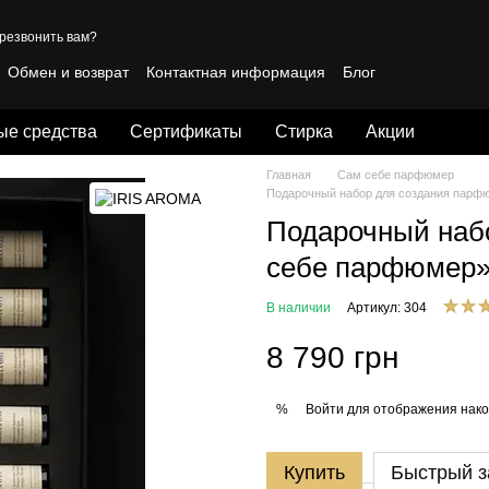
резвонить вам?
Обмен и возврат
Контактная информация
Блог
личная оферта
ые средства
Сертификаты
Стирка
Акции
Главная
Сам себе парфюмер
Подарочный набор для создания парф
Подарочный наб
себе парфюмер
В наличии
Артикул: 304
8 790 грн
Войти
для отображения нако
%
Купить
Быстрый з