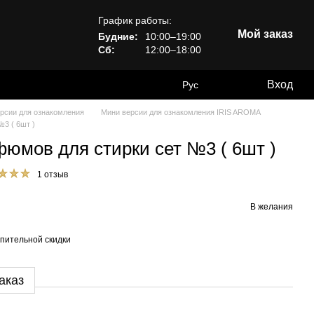
График работы:
Мой заказ
Будние:
10:00–19:00
Сб:
12:00–18:00
Вход
Рус
рсии для ознакомления
Мини версии для ознакомления IRIS AROMA
3 ( 6шт )
юмов для стирки сет №3 ( 6шт )
1 отзыв
В желания
пительной скидки
аказ