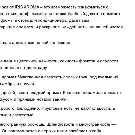
рки от IRIS AROMA – это возможность ознакомиться с
зоваться парфюмами для стирки.Удобный дозатор поможет
рфюмы в отсек для кондиционера, дасет вам
скрытие аромата, и раскрытие каждой ноты, на вашей чистом
ства с ароматами нашей коллекции.
ощение цветочной нежности, сочности фруктов и сладости
т пиона в ягодном саду.
 аромат. Чувственная свежесть спелых груш под вуалью из
й амбры и пачули.
, дорогой, вязко-сладкий аромат. Красивая пирамида аромата
скусом и пряными нотами ванили.
, дорого, мелодично. Фруктовые ноты не дают сладости, а
стью и свежестью.
многогранную роскошь. Шлейфовость и многогранность —
. Он запоминается с первых нот и влюбляет в себя.