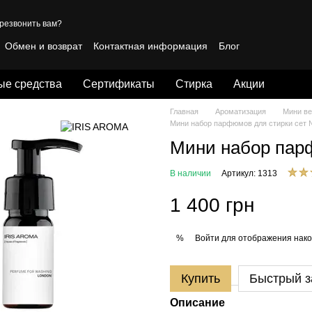
резвонить вам?
Обмен и возврат
Контактная информация
Блог
личная оферта
ые средства
Сертификаты
Стирка
Акции
Главная
Ароматизация
Мини ве
Мини набор парфюмов для стирки сет №
Мини набор парф
В наличии
Артикул: 1313
1 400 грн
Войти
для отображения нако
%
Купить
Быстрый з
Описание