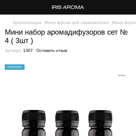
Ароматизация
Мини версии для ознакомления
Мини верси
Мини набор аромадифузоров сет №
4 ( 3шт )
Артикул:
1307
Оставить отзыв
НОВИНКА