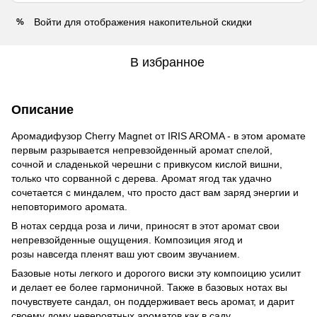
Войти
для отображения накопительной скидки
%
В избранное
Описание
Аромадифузор Cherry Magnet от IRIS AROMA - в этом аромате
первым разрывается непревзойденный аромат спелой,
сочной и сладенькой черешни с привкусом кислой вишни,
только что сорванной с дерева. Аромат ягод так удачно
сочетается с миндалем, что просто даст вам заряд энергии и
неповторимого аромата.
В нотах сердца роза и личи, приносят в этот аромат свои
непревзойденные ощущения. Композиция ягод и
розы навсегда пленят ваш уют своим звучанием.
Базовые ноты легкого и дорогого виски эту компоицию усилит
и делает ее более гармоничной. Также в базовых нотах вы
почувствуете сандал, он поддерживает весь аромат, и дарит
своему дому невероятных ароматов как в саду.